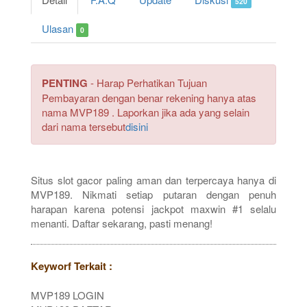
520
Ulasan
0
PENTING
- Harap Perhatikan Tujuan
Pembayaran dengan benar rekening hanya atas
nama MVP189 . Laporkan jika ada yang selain
dari nama tersebut
disini
Situs slot gacor paling aman dan terpercaya hanya di
MVP189. Nikmati setiap putaran dengan penuh
harapan karena potensi jackpot maxwin #1 selalu
menanti. Daftar sekarang, pasti menang!
Keyworf Terkait :
MVP189 LOGIN