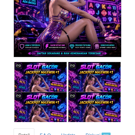
Detail
F.A.Q
Update
Diskusi