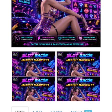
Detail
F.A.Q
Update
Diskusi