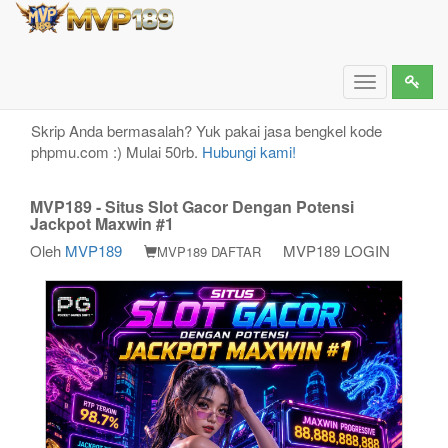
MVP189 - Situs Slot Gacor Dengan Potensi Jackpot
Maxwin #1
Toggle
navigation
Skrip Anda bermasalah? Yuk pakai jasa bengkel kode
phpmu.com :) Mulai 50rb.
Hubungi kami!
MVP189 - Situs Slot Gacor Dengan Potensi
Jackpot Maxwin #1
Oleh
MVP189
MVP189 LOGIN
MVP189 DAFTAR