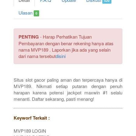
520
Ulasan
0
PENTING
- Harap Perhatikan Tujuan
Pembayaran dengan benar rekening hanya atas
nama MVP189 . Laporkan jika ada yang selain
dari nama tersebut
disini
Situs slot gacor paling aman dan terpercaya hanya di
MVP189. Nikmati setiap putaran dengan penuh
harapan karena potensi jackpot maxwin #1 selalu
menanti. Daftar sekarang, pasti menang!
Keyworf Terkait :
MVP189 LOGIN