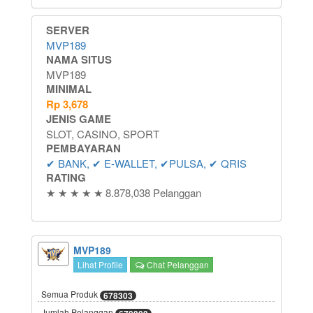
SERVER
MVP189
NAMA SITUS
MVP189
MINIMAL
Rp
3,678
JENIS GAME
SLOT, CASINO, SPORT
PEMBAYARAN
✔ BANK, ✔ E-WALLET, ✔PULSA, ✔ QRIS
RATING
★ ★ ★ ★ ★ 8.878,038 Pelanggan
MVP189
Lihat Profile
Chat Pelanggan
Semua Produk
678303
Jumlah Pelanggan