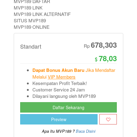
MVP189 DAFTAR
MVP189 LINK
MVP189 LINK ALTERNATIF
SITUS MVP189
MVP189 ONLINE
678,303
Standart
Rp
78,03
Dapat Bonus Akun Baru
Jika Mendaftar
Melalui
VIP Members
Kesempatan Profit Terbaik!
Customer Service 24 Jam
Dilayani langsung oleh MVP189
Daftar Sekarang
Preview
Apa Itu MVP189 ?
Baca Disini