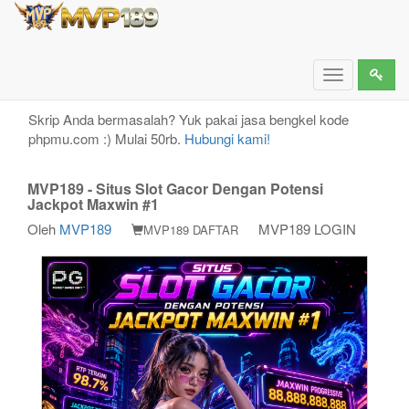
MVP189 - Situs Slot Gacor Dengan Potensi Jackpot
Maxwin #1
Toggle
navigation
Skrip Anda bermasalah? Yuk pakai jasa bengkel kode
phpmu.com :) Mulai 50rb.
Hubungi kami!
MVP189 - Situs Slot Gacor Dengan Potensi
Jackpot Maxwin #1
Oleh
MVP189
MVP189 LOGIN
MVP189 DAFTAR