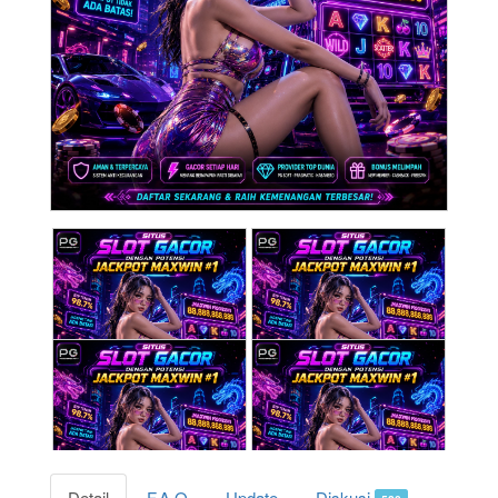
Detail
F.A.Q
Update
Diskusi