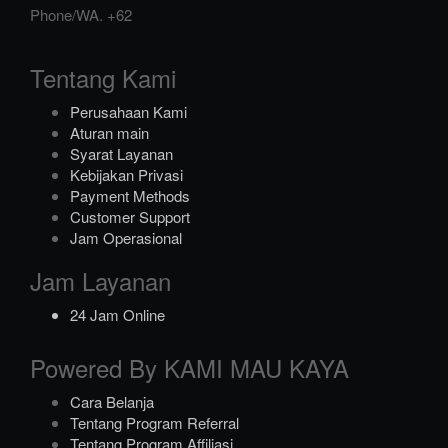
Phone/WA.
+62
Tentang Kami
Perusahaan Kami
Aturan main
Syarat Layanan
Kebijakan Privasi
Payment Methods
Customer Support
Jam Operasional
Jam Layanan
24 Jam Online
Powered By KAMI MAU KAYA
Cara Belanja
Tentang Program Referral
Tentang Program Affiliasi