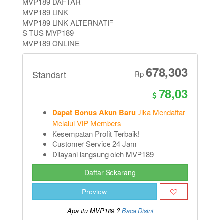
MVP189 DAFTAR
MVP189 LINK
MVP189 LINK ALTERNATIF
SITUS MVP189
MVP189 ONLINE
678,303
Standart
Rp
78,03
Dapat Bonus Akun Baru
Jika Mendaftar
Melalui
VIP Members
Kesempatan Profit Terbaik!
Customer Service 24 Jam
Dilayani langsung oleh MVP189
Daftar Sekarang
Preview
Apa Itu MVP189 ?
Baca Disini