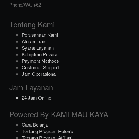
Phone/WA.
+62
Tentang Kami
Perusahaan Kami
Aturan main
Syarat Layanan
Kebijakan Privasi
Payment Methods
Customer Support
Jam Operasional
Jam Layanan
24 Jam Online
Powered By KAMI MAU KAYA
Cara Belanja
Tentang Program Referral
Tentang Program Affiliasi