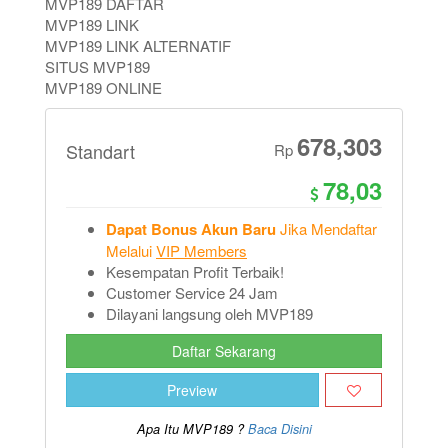
MVP189 DAFTAR
MVP189 LINK
MVP189 LINK ALTERNATIF
SITUS MVP189
MVP189 ONLINE
678,303
Standart
Rp
78,03
Dapat Bonus Akun Baru
Jika Mendaftar
Melalui
VIP Members
Kesempatan Profit Terbaik!
Customer Service 24 Jam
Dilayani langsung oleh MVP189
Daftar Sekarang
Preview
Apa Itu MVP189 ?
Baca Disini