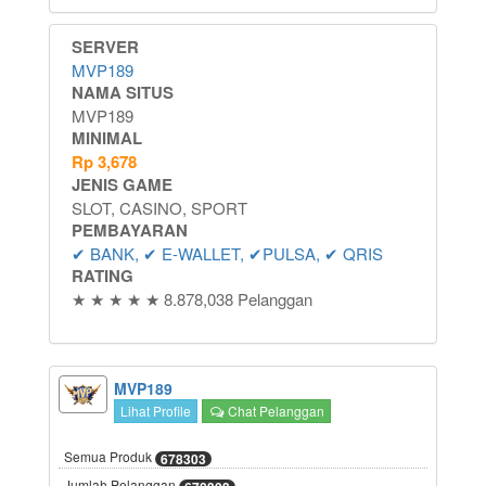
SERVER
MVP189
NAMA SITUS
MVP189
MINIMAL
Rp
3,678
JENIS GAME
SLOT, CASINO, SPORT
PEMBAYARAN
✔ BANK, ✔ E-WALLET, ✔PULSA, ✔ QRIS
RATING
★ ★ ★ ★ ★ 8.878,038 Pelanggan
MVP189
Lihat Profile
Chat Pelanggan
Semua Produk
678303
Jumlah Pelanggan