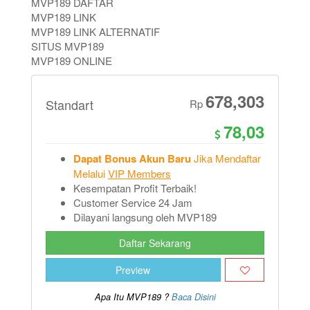
MVP189 DAFTAR
MVP189 LINK
MVP189 LINK ALTERNATIF
SITUS MVP189
MVP189 ONLINE
678,303
Standart
Rp
78,03
Dapat Bonus Akun Baru
Jika Mendaftar
Melalui
VIP Members
Kesempatan Profit Terbaik!
Customer Service 24 Jam
Dilayani langsung oleh MVP189
Daftar Sekarang
Preview
Apa Itu MVP189 ?
Baca Disini