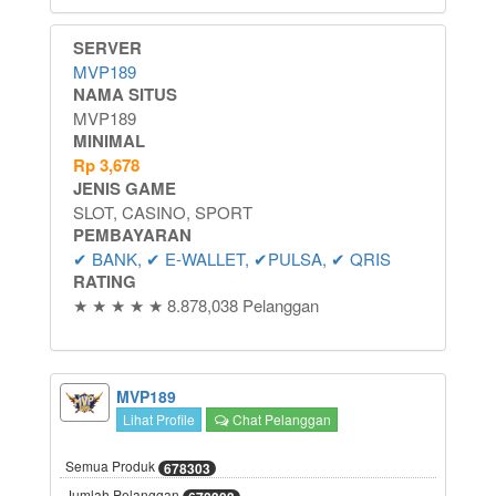
SERVER
MVP189
NAMA SITUS
MVP189
MINIMAL
Rp
3,678
JENIS GAME
SLOT, CASINO, SPORT
PEMBAYARAN
✔ BANK, ✔ E-WALLET, ✔PULSA, ✔ QRIS
RATING
★ ★ ★ ★ ★ 8.878,038 Pelanggan
MVP189
Lihat Profile
Chat Pelanggan
Semua Produk
678303
Jumlah Pelanggan