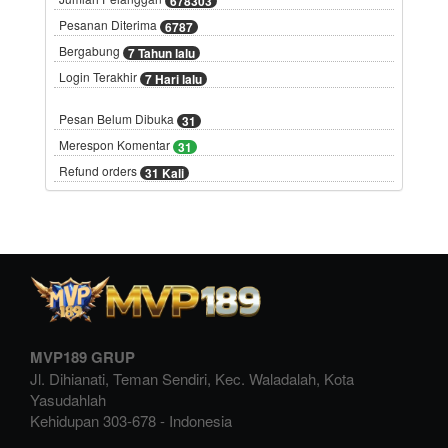
678303
Pesanan Diterima
6787
Bergabung
7 Tahun lalu
Login Terakhir
7 Hari lalu
Pesan Belum Dibuka
31
Merespon Komentar
31
Refund orders
31 Kali
MVP189 GRUP
Jl. Dihianati, Teman Sendiri, Kec. Waladalah, Kota
Yasudahlah
Kehidupan
303-678
-
Indonesia