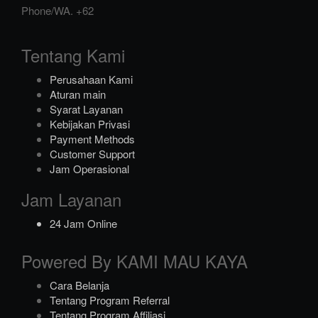
Phone/WA.
+62
Tentang Kami
Perusahaan Kami
Aturan main
Syarat Layanan
Kebijakan Privasi
Payment Methods
Customer Support
Jam Operasional
Jam Layanan
24 Jam Online
Powered By KAMI MAU KAYA
Cara Belanja
Tentang Program Referral
Tentang Program Affiliasi