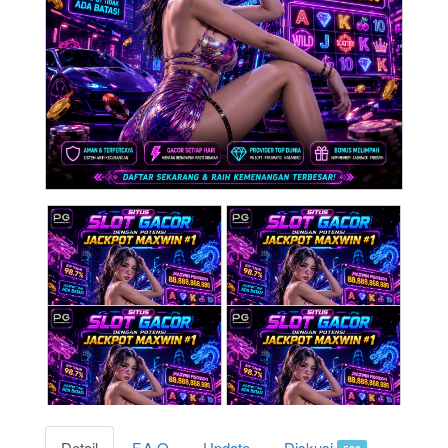
Detail
F.A.Q
Update
Diskusi