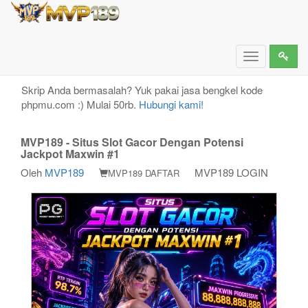
MVP189 - Situs Slot Gacor Dengan Potensi Jackpot
Maxwin #1
Toggle
navigation
Skrip Anda bermasalah? Yuk pakai jasa bengkel kode
phpmu.com :) Mulai 50rb.
Hubungi kami!
MVP189 - Situs Slot Gacor Dengan Potensi
Jackpot Maxwin #1
Oleh
MVP189
MVP189 LOGIN
MVP189 DAFTAR