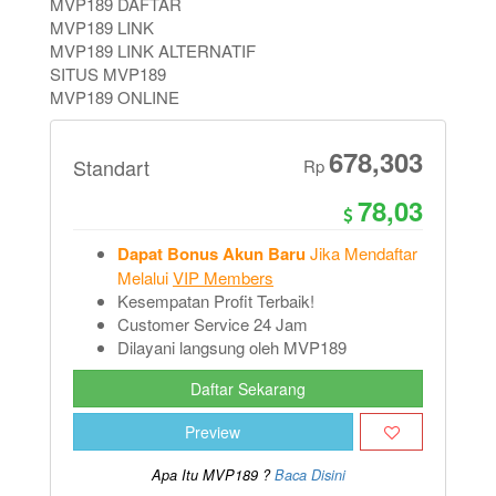
MVP189 DAFTAR
MVP189 LINK
MVP189 LINK ALTERNATIF
SITUS MVP189
MVP189 ONLINE
678,303
Standart
Rp
78,03
Dapat Bonus Akun Baru
Jika Mendaftar
Melalui
VIP Members
Kesempatan Profit Terbaik!
Customer Service 24 Jam
Dilayani langsung oleh MVP189
Daftar Sekarang
Preview
Apa Itu MVP189 ?
Baca Disini