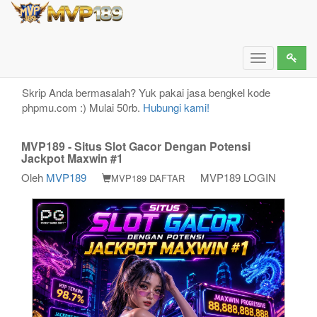
MVP189 - Situs Slot Gacor Dengan Potensi Jackpot
Maxwin #1
Toggle
navigation
Skrip Anda bermasalah? Yuk pakai jasa bengkel kode
phpmu.com :) Mulai 50rb.
Hubungi kami!
MVP189 - Situs Slot Gacor Dengan Potensi
Jackpot Maxwin #1
Oleh
MVP189
MVP189 LOGIN
MVP189 DAFTAR