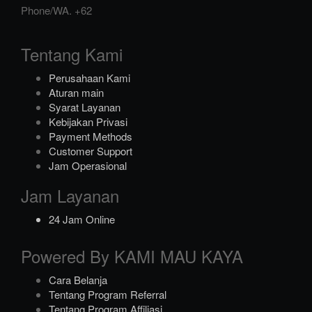
Phone/WA.
+62
Tentang Kami
Perusahaan Kami
Aturan main
Syarat Layanan
Kebijakan Privasi
Payment Methods
Customer Support
Jam Operasional
Jam Layanan
24 Jam Online
Powered By KAMI MAU KAYA
Cara Belanja
Tentang Program Referral
Tentang Program Affiliasi