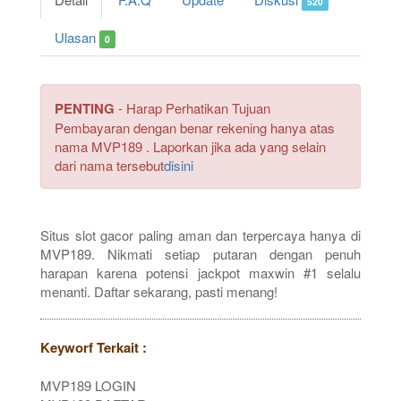
520
Ulasan
0
PENTING
- Harap Perhatikan Tujuan
Pembayaran dengan benar rekening hanya atas
nama MVP189 . Laporkan jika ada yang selain
dari nama tersebut
disini
Situs slot gacor paling aman dan terpercaya hanya di
MVP189. Nikmati setiap putaran dengan penuh
harapan karena potensi jackpot maxwin #1 selalu
menanti. Daftar sekarang, pasti menang!
Keyworf Terkait :
MVP189 LOGIN