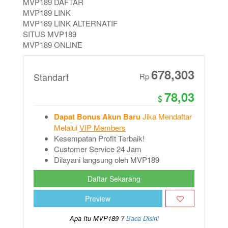
MVP189 DAFTAR
MVP189 LINK
MVP189 LINK ALTERNATIF
SITUS MVP189
MVP189 ONLINE
678,303
Standart
Rp
78,03
Dapat Bonus Akun Baru
Jika Mendaftar
Melalui
VIP Members
Kesempatan Profit Terbaik!
Customer Service 24 Jam
Dilayani langsung oleh MVP189
Daftar Sekarang
Preview
Apa Itu MVP189 ?
Baca Disini