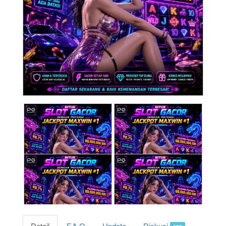
Detail
F.A.Q
Update
Diskusi