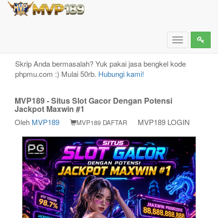
MVP189 - Situs Slot Gacor Dengan Potensi Jackpot
Maxwin #1
Toggle
navigation
Skrip Anda bermasalah? Yuk pakai jasa bengkel kode
phpmu.com :) Mulai 50rb.
Hubungi kami!
MVP189 - Situs Slot Gacor Dengan Potensi
Jackpot Maxwin #1
Oleh
MVP189
MVP189 LOGIN
MVP189 DAFTAR