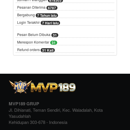
678303
Pesanan Diterima
6787
Bergabung
7 Tahun lalu
Login Terakhir
7 Hari lalu
Pesan Belum Dibuka
31
Merespon Komentar
31
Refund orders
31 Kali
MVP189 GRUP
Jl. Dihianati, Teman Sendiri, Kec. Waladalah, Kota
Yasudahlah
Kehidupan
303-678
-
Indonesia