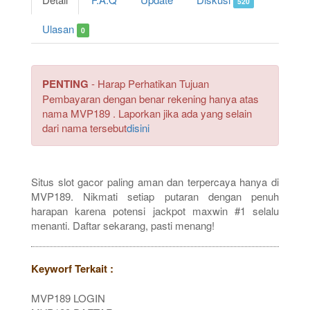
520
Ulasan
0
PENTING
- Harap Perhatikan Tujuan
Pembayaran dengan benar rekening hanya atas
nama MVP189 . Laporkan jika ada yang selain
dari nama tersebut
disini
Situs slot gacor paling aman dan terpercaya hanya di
MVP189. Nikmati setiap putaran dengan penuh
harapan karena potensi jackpot maxwin #1 selalu
menanti. Daftar sekarang, pasti menang!
Keyworf Terkait :
MVP189 LOGIN