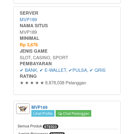
SERVER
MVP189
NAMA SITUS
MVP189
MINIMAL
Rp
3,678
JENIS GAME
SLOT, CASINO, SPORT
PEMBAYARAN
✔ BANK, ✔ E-WALLET, ✔PULSA, ✔ QRIS
RATING
★ ★ ★ ★ ★ 8.878,038 Pelanggan
MVP189
Lihat Profile
Chat Pelanggan
Semua Produk
678303
Jumlah Pelanggan