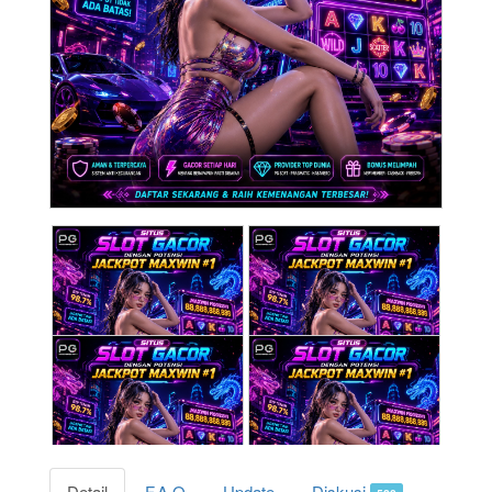
Detail
F.A.Q
Update
Diskusi