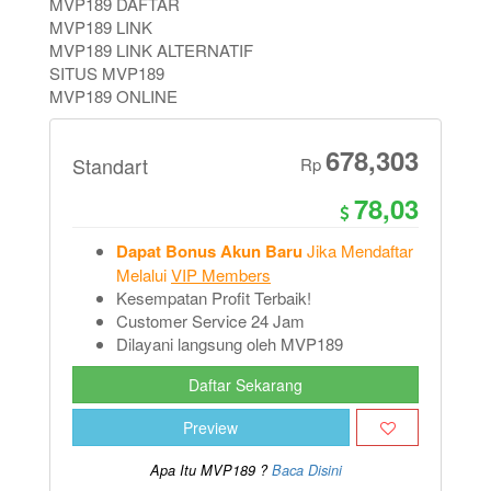
MVP189 DAFTAR
MVP189 LINK
MVP189 LINK ALTERNATIF
SITUS MVP189
MVP189 ONLINE
678,303
Standart
Rp
78,03
Dapat Bonus Akun Baru
Jika Mendaftar
Melalui
VIP Members
Kesempatan Profit Terbaik!
Customer Service 24 Jam
Dilayani langsung oleh MVP189
Daftar Sekarang
Preview
Apa Itu MVP189 ?
Baca Disini