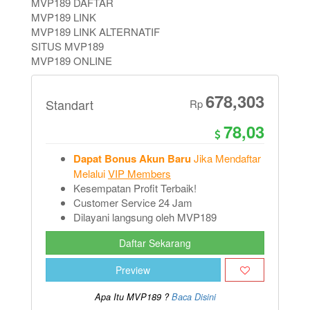
MVP189 DAFTAR
MVP189 LINK
MVP189 LINK ALTERNATIF
SITUS MVP189
MVP189 ONLINE
678,303
Standart
Rp
78,03
Dapat Bonus Akun Baru
Jika Mendaftar
Melalui
VIP Members
Kesempatan Profit Terbaik!
Customer Service 24 Jam
Dilayani langsung oleh MVP189
Daftar Sekarang
Preview
Apa Itu MVP189 ?
Baca Disini