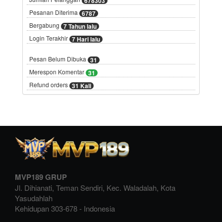
678303
Pesanan Diterima
6787
Bergabung
7 Tahun lalu
Login Terakhir
7 Hari lalu
Pesan Belum Dibuka
31
Merespon Komentar
31
Refund orders
31 Kali
MVP189 GRUP
Jl. Dihianati, Teman Sendiri, Kec. Waladalah, Kota
Yasudahlah
Kehidupan
303-678
-
Indonesia