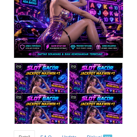
Detail
F.A.Q
Update
Diskusi