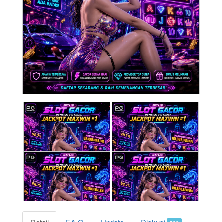
Detail
F.A.Q
Update
Diskusi