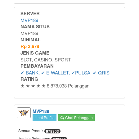
SERVER
MVP189
NAMA SITUS
MVP189
MINIMAL
Rp
3,678
JENIS GAME
SLOT, CASINO, SPORT
PEMBAYARAN
✔ BANK, ✔ E-WALLET, ✔PULSA, ✔ QRIS
RATING
★ ★ ★ ★ ★ 8.878,038 Pelanggan
MVP189
Lihat Profile
Chat Pelanggan
Semua Produk
678303
Jumlah Pelanggan