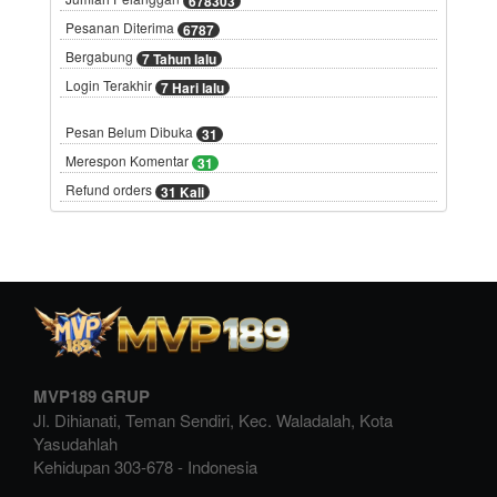
678303
Pesanan Diterima
6787
Bergabung
7 Tahun lalu
Login Terakhir
7 Hari lalu
Pesan Belum Dibuka
31
Merespon Komentar
31
Refund orders
31 Kali
MVP189 GRUP
Jl. Dihianati, Teman Sendiri, Kec. Waladalah, Kota
Yasudahlah
Kehidupan
303-678
-
Indonesia