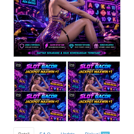
Detail
F.A.Q
Update
Diskusi