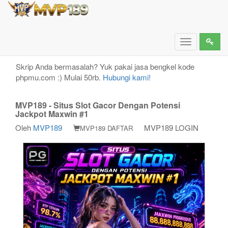
MVP189 - Situs Slot Gacor Dengan Potensi Jackpot
Maxwin #1
Toggle
navigation
Skrip Anda bermasalah? Yuk pakai jasa bengkel kode
phpmu.com :) Mulai 50rb.
Hubungi kami!
MVP189 - Situs Slot Gacor Dengan Potensi
Jackpot Maxwin #1
Oleh
MVP189
MVP189 LOGIN
MVP189 DAFTAR