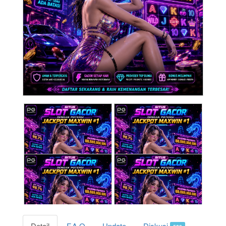
Detail
F.A.Q
Update
Diskusi