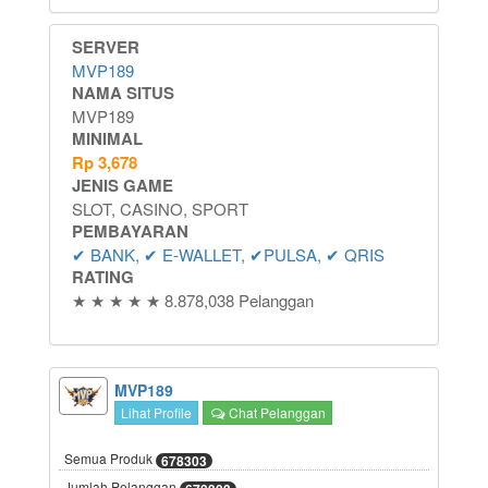
SERVER
MVP189
NAMA SITUS
MVP189
MINIMAL
Rp
3,678
JENIS GAME
SLOT, CASINO, SPORT
PEMBAYARAN
✔ BANK, ✔ E-WALLET, ✔PULSA, ✔ QRIS
RATING
★ ★ ★ ★ ★ 8.878,038 Pelanggan
MVP189
Lihat Profile
Chat Pelanggan
Semua Produk
678303
Jumlah Pelanggan