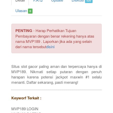
520
Ulasan
0
PENTING
- Harap Perhatikan Tujuan
Pembayaran dengan benar rekening hanya atas
nama MVP189 . Laporkan jika ada yang selain
dari nama tersebut
disini
Situs slot gacor paling aman dan terpercaya hanya di
MVP189. Nikmati setiap putaran dengan penuh
harapan karena potensi jackpot maxwin #1 selalu
menanti. Daftar sekarang, pasti menang!
Keyworf Terkait :
MVP189 LOGIN