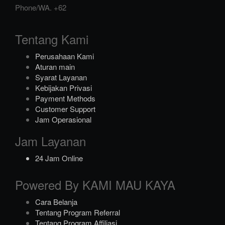
Phone/WA.
+62
Tentang Kami
Perusahaan Kami
Aturan main
Syarat Layanan
Kebijakan Privasi
Payment Methods
Customer Support
Jam Operasional
Jam Layanan
24 Jam Online
Powered By KAMI MAU KAYA
Cara Belanja
Tentang Program Referral
Tentang Program Affiliasi