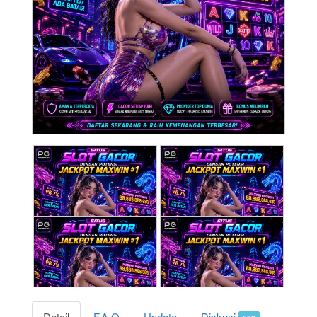
Detail
F.A.Q
Update
Diskusi