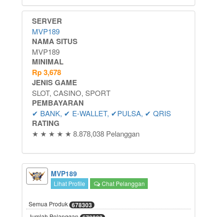
SERVER
MVP189
NAMA SITUS
MVP189
MINIMAL
Rp
3,678
JENIS GAME
SLOT, CASINO, SPORT
PEMBAYARAN
✔ BANK, ✔ E-WALLET, ✔PULSA, ✔ QRIS
RATING
★ ★ ★ ★ ★ 8.878,038 Pelanggan
MVP189
Lihat Profile
Chat Pelanggan
Semua Produk
678303
Jumlah Pelanggan