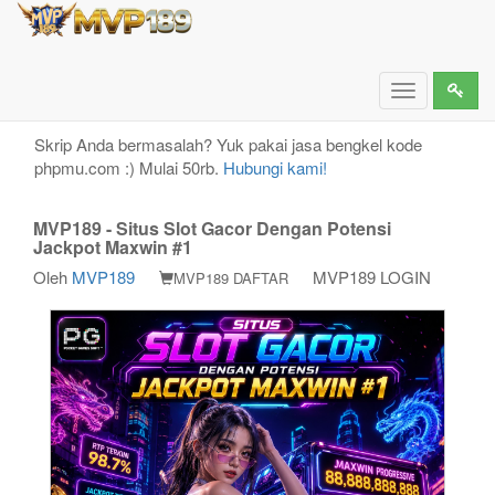
MVP189 - Situs Slot Gacor Dengan Potensi Jackpot
Maxwin #1
Toggle
navigation
Skrip Anda bermasalah? Yuk pakai jasa bengkel kode
phpmu.com :) Mulai 50rb.
Hubungi kami!
MVP189 - Situs Slot Gacor Dengan Potensi
Jackpot Maxwin #1
Oleh
MVP189
MVP189 LOGIN
MVP189 DAFTAR