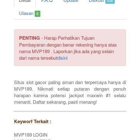
520
Ulasan
0
PENTING
- Harap Perhatikan Tujuan
Pembayaran dengan benar rekening hanya atas
nama MVP189 . Laporkan jika ada yang selain
dari nama tersebut
disini
Situs slot gacor paling aman dan terpercaya hanya di
MVP189. Nikmati setiap putaran dengan penuh
harapan karena potensi jackpot maxwin #1 selalu
menanti. Daftar sekarang, pasti menang!
Keyworf Terkait :
MVP189 LOGIN