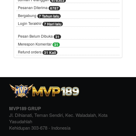
678303
Pesanan Diterima
6787
Bergabung
7 Tahun lalu
Login Terakhir
7 Hari lalu
Pesan Belum Dibuka
31
Merespon Komentar
31
Refund orders
31 Kali
MVP189 GRUP
Jl. Dihianati, Teman Sendiri, Kec. Waladalah, Kota
Yasudahlah
Kehidupan
303-678
-
Indonesia