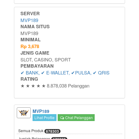
SERVER
MVP189
NAMA SITUS
MVP189
MINIMAL
Rp
3,678
JENIS GAME
SLOT, CASINO, SPORT
PEMBAYARAN
✔ BANK, ✔ E-WALLET, ✔PULSA, ✔ QRIS
RATING
★ ★ ★ ★ ★ 8.878,038 Pelanggan
MVP189
Lihat Profile
Chat Pelanggan
Semua Produk
678303
Jumlah Pelanggan