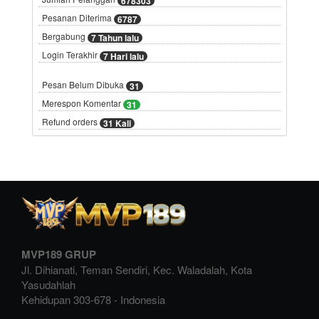
678303
Pesanan Diterima
6787
Bergabung
7 Tahun lalu
Login Terakhir
7 Hari lalu
Pesan Belum Dibuka
31
Merespon Komentar
31
Refund orders
31 Kali
MVP189 GRUP
Jl. Dihianati, Teman Sendiri, Kec. Waladalah, Kota
Yasudahlah
Kehidupan
303-678
-
Indonesia