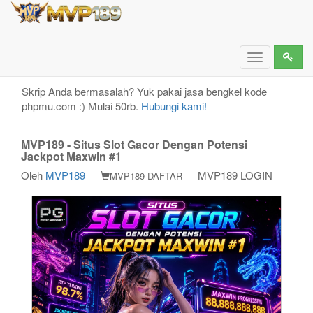
MVP189 - Situs Slot Gacor Dengan Potensi Jackpot
Maxwin #1
Toggle
navigation
Skrip Anda bermasalah? Yuk pakai jasa bengkel kode
phpmu.com :) Mulai 50rb.
Hubungi kami!
MVP189 - Situs Slot Gacor Dengan Potensi
Jackpot Maxwin #1
Oleh
MVP189
MVP189 LOGIN
MVP189 DAFTAR