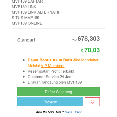
MVP189 DAFTAR
MVP189 LINK
MVP189 LINK ALTERNATIF
SITUS MVP189
MVP189 ONLINE
678,303
Standart
Rp
78,03
Dapat Bonus Akun Baru
Jika Mendaftar
Melalui
VIP Members
Kesempatan Profit Terbaik!
Customer Service 24 Jam
Dilayani langsung oleh MVP189
Daftar Sekarang
Preview
Apa Itu MVP189 ?
Baca Disini