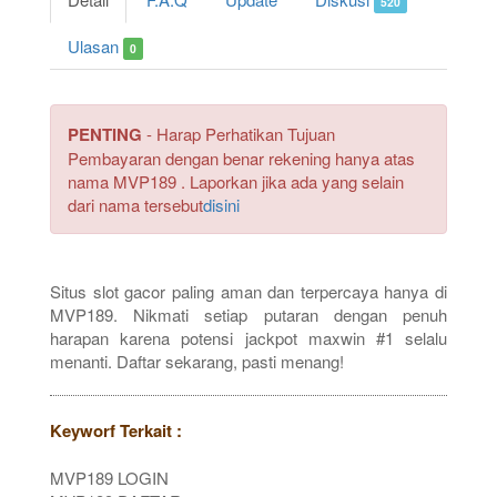
520
Ulasan
0
PENTING
- Harap Perhatikan Tujuan
Pembayaran dengan benar rekening hanya atas
nama MVP189 . Laporkan jika ada yang selain
dari nama tersebut
disini
Situs slot gacor paling aman dan terpercaya hanya di
MVP189. Nikmati setiap putaran dengan penuh
harapan karena potensi jackpot maxwin #1 selalu
menanti. Daftar sekarang, pasti menang!
Keyworf Terkait :
MVP189 LOGIN