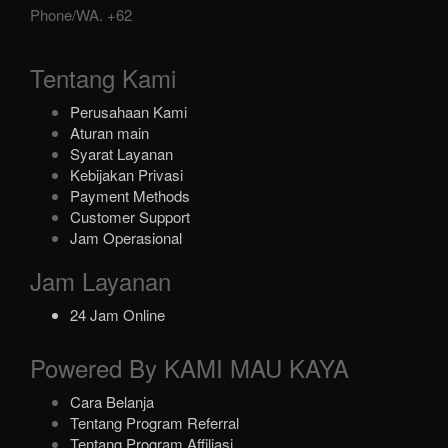
Phone/WA.
+62
Tentang Kami
Perusahaan Kami
Aturan main
Syarat Layanan
Kebijakan Privasi
Payment Methods
Customer Support
Jam Operasional
Jam Layanan
24 Jam Online
Powered By KAMI MAU KAYA
Cara Belanja
Tentang Program Referral
Tentang Program Affiliasi