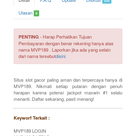
520
Ulasan
0
PENTING
- Harap Perhatikan Tujuan
Pembayaran dengan benar rekening hanya atas
nama MVP189 . Laporkan jika ada yang selain
dari nama tersebut
disini
Situs slot gacor paling aman dan terpercaya hanya di
MVP189. Nikmati setiap putaran dengan penuh
harapan karena potensi jackpot maxwin #1 selalu
menanti. Daftar sekarang, pasti menang!
Keyworf Terkait :
MVP189 LOGIN