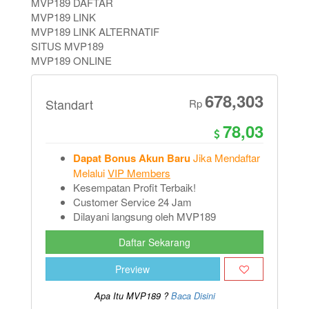
MVP189 DAFTAR
MVP189 LINK
MVP189 LINK ALTERNATIF
SITUS MVP189
MVP189 ONLINE
678,303
Standart
Rp
78,03
Dapat Bonus Akun Baru
Jika Mendaftar
Melalui
VIP Members
Kesempatan Profit Terbaik!
Customer Service 24 Jam
Dilayani langsung oleh MVP189
Daftar Sekarang
Preview
Apa Itu MVP189 ?
Baca Disini