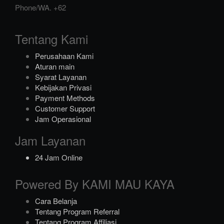
Phone/WA.
+62
Tentang Kami
Perusahaan Kami
Aturan main
Syarat Layanan
Kebijakan Privasi
Payment Methods
Customer Support
Jam Operasional
Jam Layanan
24 Jam Online
Powered By KAMI MAU KAYA
Cara Belanja
Tentang Program Referral
Tentang Program Affiliasi