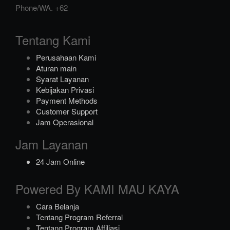
Phone/WA.
+62
Tentang Kami
Perusahaan Kami
Aturan main
Syarat Layanan
Kebijakan Privasi
Payment Methods
Customer Support
Jam Operasional
Jam Layanan
24 Jam Online
Powered By KAMI MAU KAYA
Cara Belanja
Tentang Program Referral
Tentang Program Affiliasi