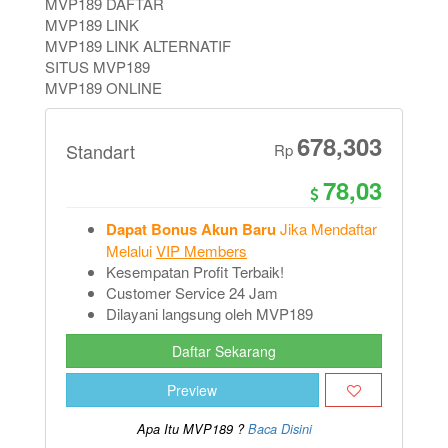
MVP189 DAFTAR
MVP189 LINK
MVP189 LINK ALTERNATIF
SITUS MVP189
MVP189 ONLINE
678,303
Standart
Rp
78,03
Dapat Bonus Akun Baru
Jika Mendaftar
Melalui
VIP Members
Kesempatan Profit Terbaik!
Customer Service 24 Jam
Dilayani langsung oleh MVP189
Daftar Sekarang
Preview
Apa Itu MVP189 ?
Baca Disini