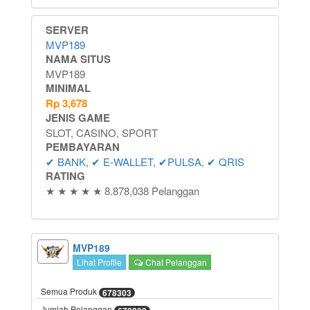
SERVER
MVP189
NAMA SITUS
MVP189
MINIMAL
Rp
3,678
JENIS GAME
SLOT, CASINO, SPORT
PEMBAYARAN
✔ BANK, ✔ E-WALLET, ✔PULSA, ✔ QRIS
RATING
★ ★ ★ ★ ★ 8.878,038 Pelanggan
MVP189
Lihat Profile
Chat Pelanggan
Semua Produk
678303
Jumlah Pelanggan