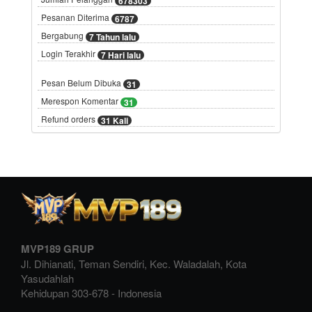
678303
Pesanan Diterima
6787
Bergabung
7 Tahun lalu
Login Terakhir
7 Hari lalu
Pesan Belum Dibuka
31
Merespon Komentar
31
Refund orders
31 Kali
MVP189 GRUP
Jl. Dihianati, Teman Sendiri, Kec. Waladalah, Kota
Yasudahlah
Kehidupan
303-678
-
Indonesia