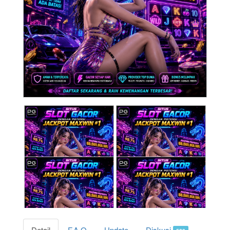
Detail
F.A.Q
Update
Diskusi