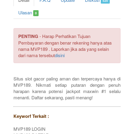
520
Ulasan
0
PENTING
- Harap Perhatikan Tujuan
Pembayaran dengan benar rekening hanya atas
nama MVP189 . Laporkan jika ada yang selain
dari nama tersebut
disini
Situs slot gacor paling aman dan terpercaya hanya di
MVP189. Nikmati setiap putaran dengan penuh
harapan karena potensi jackpot maxwin #1 selalu
menanti. Daftar sekarang, pasti menang!
Keyworf Terkait :
MVP189 LOGIN