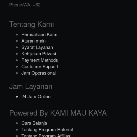
Phone/WA.
+62
Tentang Kami
Perusahaan Kami
Aturan main
Syarat Layanan
Kebijakan Privasi
Payment Methods
Customer Support
Jam Operasional
Jam Layanan
24 Jam Online
Powered By KAMI MAU KAYA
Cara Belanja
Tentang Program Referral
Tentang Program Affiliasi