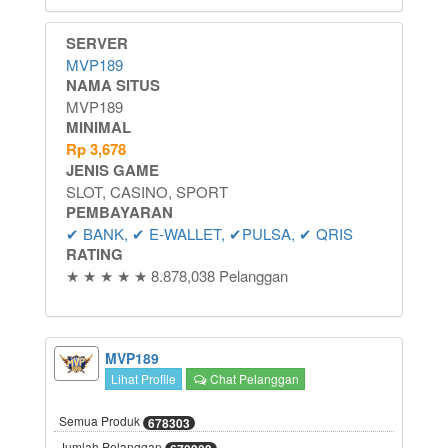
SERVER
MVP189
NAMA SITUS
MVP189
MINIMAL
Rp
3,678
JENIS GAME
SLOT, CASINO, SPORT
PEMBAYARAN
✔ BANK, ✔ E-WALLET, ✔PULSA, ✔ QRIS
RATING
★ ★ ★ ★ ★ 8.878,038 Pelanggan
MVP189
Lihat Profile
Chat Pelanggan
Semua Produk
678303
Jumlah Pelanggan