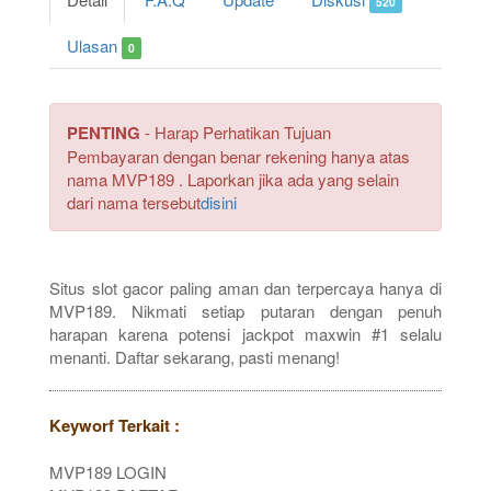
520
Ulasan
0
PENTING
- Harap Perhatikan Tujuan
Pembayaran dengan benar rekening hanya atas
nama MVP189 . Laporkan jika ada yang selain
dari nama tersebut
disini
Situs slot gacor paling aman dan terpercaya hanya di
MVP189. Nikmati setiap putaran dengan penuh
harapan karena potensi jackpot maxwin #1 selalu
menanti. Daftar sekarang, pasti menang!
Keyworf Terkait :
MVP189 LOGIN