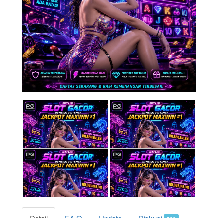
Detail
F.A.Q
Update
Diskusi