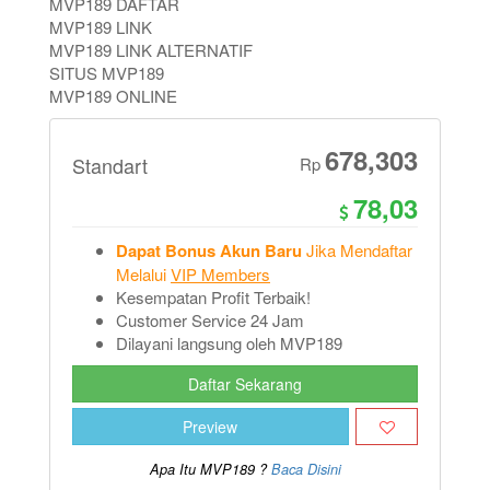
MVP189 DAFTAR
MVP189 LINK
MVP189 LINK ALTERNATIF
SITUS MVP189
MVP189 ONLINE
678,303
Standart
Rp
78,03
Dapat Bonus Akun Baru
Jika Mendaftar
Melalui
VIP Members
Kesempatan Profit Terbaik!
Customer Service 24 Jam
Dilayani langsung oleh MVP189
Daftar Sekarang
Preview
Apa Itu MVP189 ?
Baca Disini