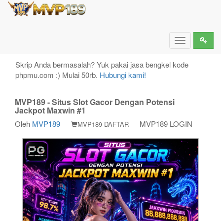
MVP189 - Situs Slot Gacor Dengan Potensi Jackpot
Maxwin #1
Toggle
navigation
Skrip Anda bermasalah? Yuk pakai jasa bengkel kode
phpmu.com :) Mulai 50rb.
Hubungi kami!
MVP189 - Situs Slot Gacor Dengan Potensi
Jackpot Maxwin #1
Oleh
MVP189
MVP189 LOGIN
MVP189 DAFTAR