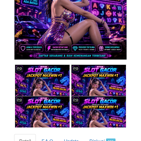
Detail
F.A.Q
Update
Diskusi