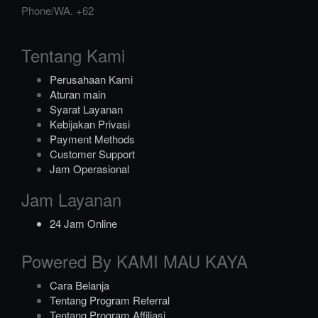
Phone/WA.
+62
Tentang Kami
Perusahaan Kami
Aturan main
Syarat Layanan
Kebijakan Privasi
Payment Methods
Customer Support
Jam Operasional
Jam Layanan
24 Jam Online
Powered By KAMI MAU KAYA
Cara Belanja
Tentang Program Referral
Tentang Program Affiliasi