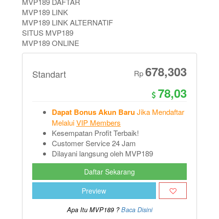
MVP189 DAFTAR
MVP189 LINK
MVP189 LINK ALTERNATIF
SITUS MVP189
MVP189 ONLINE
678,303
Standart
Rp
78,03
Dapat Bonus Akun Baru
Jika Mendaftar
Melalui
VIP Members
Kesempatan Profit Terbaik!
Customer Service 24 Jam
Dilayani langsung oleh MVP189
Daftar Sekarang
Preview
Apa Itu MVP189 ?
Baca Disini