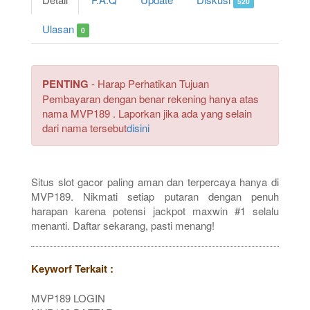
520
Ulasan
0
PENTING
- Harap Perhatikan Tujuan
Pembayaran dengan benar rekening hanya atas
nama MVP189 . Laporkan jika ada yang selain
dari nama tersebut
disini
Situs slot gacor paling aman dan terpercaya hanya di
MVP189. Nikmati setiap putaran dengan penuh
harapan karena potensi jackpot maxwin #1 selalu
menanti. Daftar sekarang, pasti menang!
Keyworf Terkait :
MVP189 LOGIN