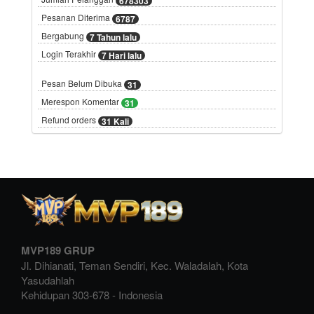
678303
Pesanan Diterima
6787
Bergabung
7 Tahun lalu
Login Terakhir
7 Hari lalu
Pesan Belum Dibuka
31
Merespon Komentar
31
Refund orders
31 Kali
MVP189 GRUP
Jl. Dihianati, Teman Sendiri, Kec. Waladalah, Kota
Yasudahlah
Kehidupan
303-678
-
Indonesia