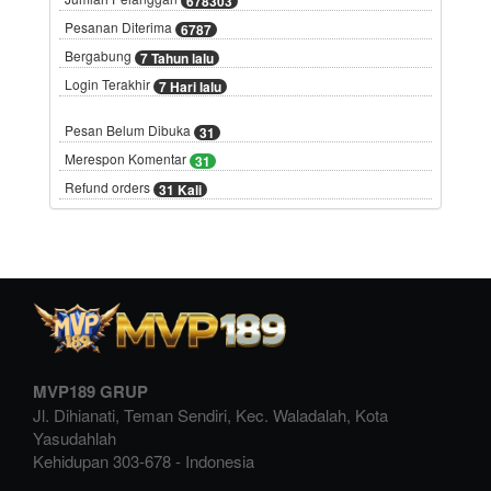
678303
Pesanan Diterima
6787
Bergabung
7 Tahun lalu
Login Terakhir
7 Hari lalu
Pesan Belum Dibuka
31
Merespon Komentar
31
Refund orders
31 Kali
MVP189 GRUP
Jl. Dihianati, Teman Sendiri, Kec. Waladalah, Kota
Yasudahlah
Kehidupan
303-678
-
Indonesia