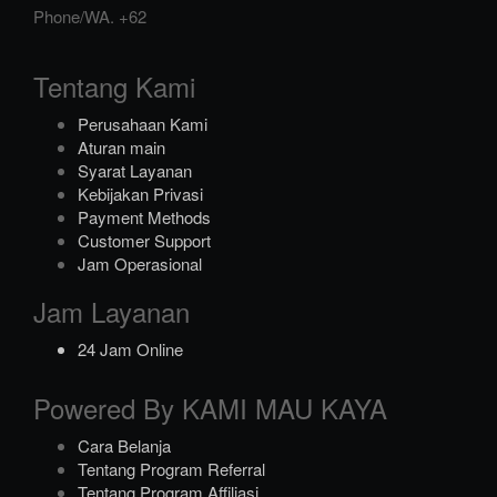
Phone/WA.
+62
Tentang Kami
Perusahaan Kami
Aturan main
Syarat Layanan
Kebijakan Privasi
Payment Methods
Customer Support
Jam Operasional
Jam Layanan
24 Jam Online
Powered By KAMI MAU KAYA
Cara Belanja
Tentang Program Referral
Tentang Program Affiliasi