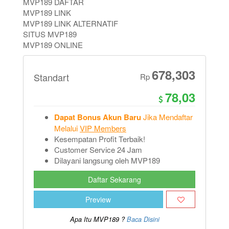
MVP189 DAFTAR
MVP189 LINK
MVP189 LINK ALTERNATIF
SITUS MVP189
MVP189 ONLINE
678,303
Standart
Rp
78,03
Dapat Bonus Akun Baru
Jika Mendaftar
Melalui
VIP Members
Kesempatan Profit Terbaik!
Customer Service 24 Jam
Dilayani langsung oleh MVP189
Daftar Sekarang
Preview
Apa Itu MVP189 ?
Baca Disini