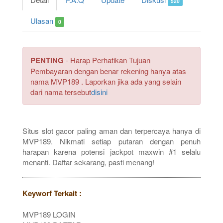
520
Ulasan
0
PENTING
- Harap Perhatikan Tujuan
Pembayaran dengan benar rekening hanya atas
nama MVP189 . Laporkan jika ada yang selain
dari nama tersebut
disini
Situs slot gacor paling aman dan terpercaya hanya di
MVP189. Nikmati setiap putaran dengan penuh
harapan karena potensi jackpot maxwin #1 selalu
menanti. Daftar sekarang, pasti menang!
Keyworf Terkait :
MVP189 LOGIN