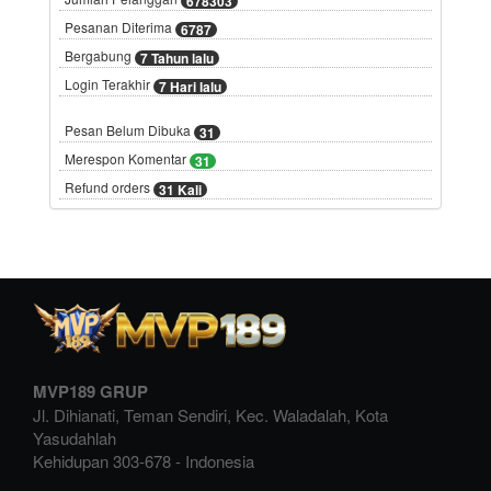
678303
Pesanan Diterima
6787
Bergabung
7 Tahun lalu
Login Terakhir
7 Hari lalu
Pesan Belum Dibuka
31
Merespon Komentar
31
Refund orders
31 Kali
MVP189 GRUP
Jl. Dihianati, Teman Sendiri, Kec. Waladalah, Kota
Yasudahlah
Kehidupan
303-678
-
Indonesia