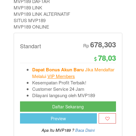
MVP189 DAFTAR
MVP189 LINK
MVP189 LINK ALTERNATIF
SITUS MVP189
MVP189 ONLINE
678,303
Standart
Rp
78,03
Dapat Bonus Akun Baru
Jika Mendaftar
Melalui
VIP Members
Kesempatan Profit Terbaik!
Customer Service 24 Jam
Dilayani langsung oleh MVP189
Daftar Sekarang
Preview
Apa Itu MVP189 ?
Baca Disini