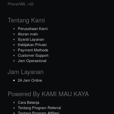
Phone/WA.
+62
Tentang Kami
Perusahaan Kami
Aturan main
Syarat Layanan
Kebijakan Privasi
Payment Methods
Customer Support
Jam Operasional
Jam Layanan
24 Jam Online
Powered By KAMI MAU KAYA
Cara Belanja
Tentang Program Referral
Tentang Program Affiliasi